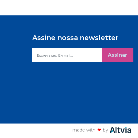
Assine nossa newsletter
Assinar
made with
❤
by